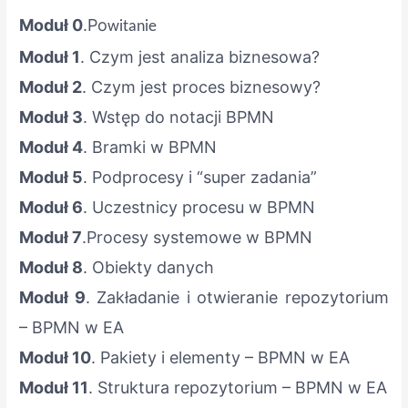
Moduł 0
.Po
witanie
Moduł 1
. Czym jest analiza biznesowa?
Moduł 2
. Czym jest proces biznesowy?
Moduł 3
. Wstęp do notacji BPMN
Moduł 4
. Bramki w BPMN
Moduł 5
. Podprocesy i “super zadania”
Moduł 6
. Uczestnicy procesu w BPMN
Moduł 7
.Procesy systemowe w BPMN
Moduł 8
. Obiekty danych
Moduł 9
. Zakładanie i otwieranie repozytorium
– BPMN w EA
Moduł 10
. Pakiety i elementy – BPMN w EA
Moduł 11
. Struktura repozytorium – BPMN w EA