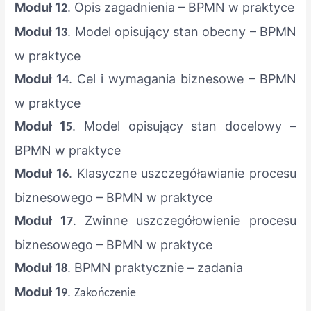
Moduł 1
. Opis zagadnienia – BPMN w praktyce
2
Moduł 1
. Model opisujący stan obecny – BPMN
3
w praktyce
Moduł 1
. Cel i wymagania biznesowe – BPMN
4
w praktyce
Moduł 1
. Model opisujący stan docelowy –
5
BPMN w praktyce
Moduł 1
. Klasyczne uszczegóławianie procesu
6
biznesowego – BPMN w praktyce
Moduł 1
. Zwinne uszczegółowienie procesu
7
biznesowego – BPMN w praktyce
Moduł 1
. BPMN praktycznie – zadania
8
Moduł 1
.
9
Zakończenie