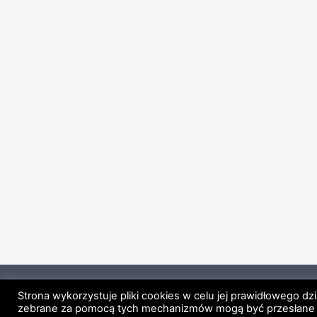
Strona główna
Regulamin
Polityk
Strona wykorzystuje pliki cookies w celu jej prawidłowego dz
zebrane za pomocą tych mechanizmów mogą być przesłane p