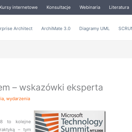
Kursy internetowe
Konsultacje
Webinaria
Literatura
rprise Architect
ArchiMate 3.0
Diagramy UML
SCRU
em – wskazówki eksperta
ia
,
wydarzenia
8 to kolejne
praktyką – tym