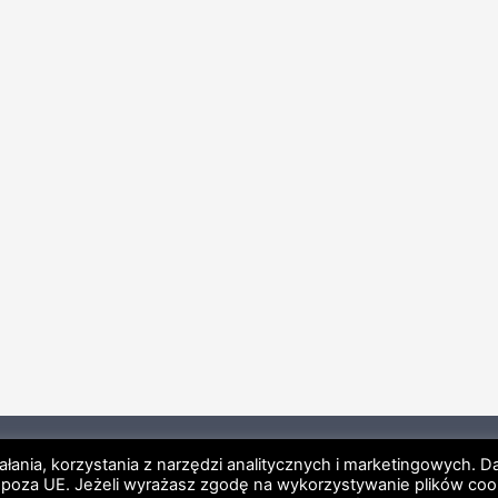
a prywatności
Regulamin newsletter
Licencje Enterprise Arc
iałania, korzystania z narzędzi analitycznych i marketingowych. 
oza UE. Jeżeli wyrażasz zgodę na wykorzystywanie plików coo
Copyright © 2007 - 2026 Michał Wolski