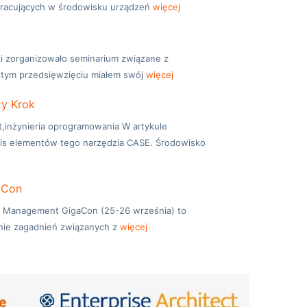
pracujących w środowisku urządzeń
więcej
ki zorganizowało seminarium związane z
 tym przedsięwzięciu miałem swój
więcej
zy Krok
ct,inżynieria oprogramowania W artykule
pis elementów tego narzędzia CASE. Środowisko
aCon
ect Management GigaCon (25-26 września) to
nie zagadnień związanych z
więcej