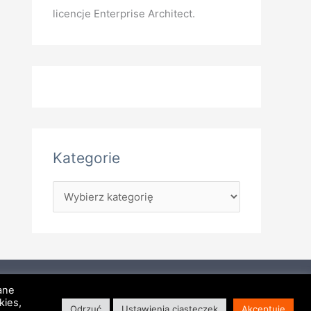
licencje Enterprise Architect.
Kategorie
hitect
Mapa witryny
RSS
Kontakt
Dane
kies,
Odrzuć
Ustawienia ciasteczek
Akceptuję