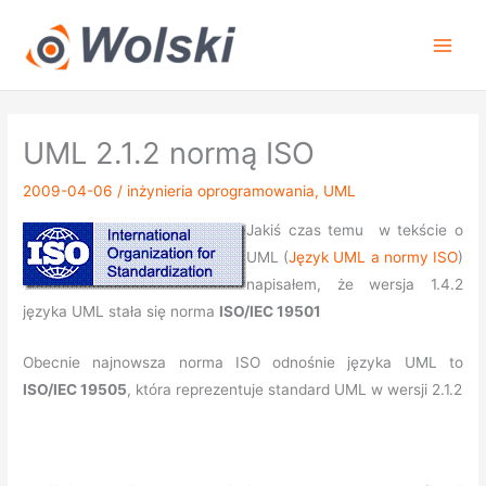
Przejdź
do
treści
UML 2.1.2 normą ISO
2009-04-06
/
inżynieria oprogramowania
,
UML
Jakiś czas temu w tekście o
UML (
Język UML a normy ISO
)
napisałem, że wersja 1.4.2
języka UML stała się norma
ISO/IEC 19501
Obecnie najnowsza norma ISO odnośnie języka UML to
ISO/IEC 19505
, która reprezentuje standard UML w wersji 2.1.2