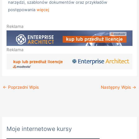
narzędzi, szablonów dokumentów oraz przykładów
postępowania
więcej
Reklama
Reklama
←
Poprzedni Wpis
Następny Wpis
→
K
Moje internetowe kursy
a
t