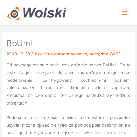
Przejdź
do
treści
BoUml
2009-12-29
/
inżynieria oprogramowania
,
narzędzia CASE
Od pewnego czasu o moje uszy obija się nazwa BoUML. Co to
jest? To jest narzędzie do open source?owe narzędzie do
modelowania. Zaintrygowany pochlebnymi opiniami
zainstalowałem i oto moja króciutka opinia. Naprawdę
króciutka, bo całe dobro i zło danego narzędzia wychodzi w
projektach.
Podoba mi się, że klasę (a więc także aktora i przypadek
użycia) można opisać nie tylko za pomocą pola description ale
także jest dedykowane miejsce dla wszelkich warunków i