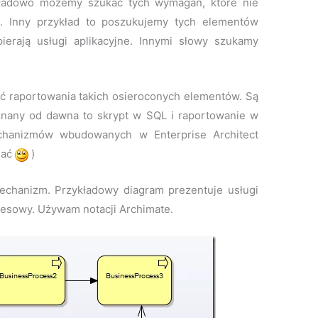
ładowo możemy szukać tych wymagań, które nie
a. Inny przykład to poszukujemy tych elementów
ierają usługi aplikacyjne. Innymi słowy szukamy
ść raportowania takich osieroconych elementów. Są
znany od dawna to skrypt w SQL i raportowanie w
echanizmów wbudowanych w Enterprise Architect
nać
)
mechanizm. Przykładowy diagram prezentuje usługi
esowy. Używam notacji Archimate.