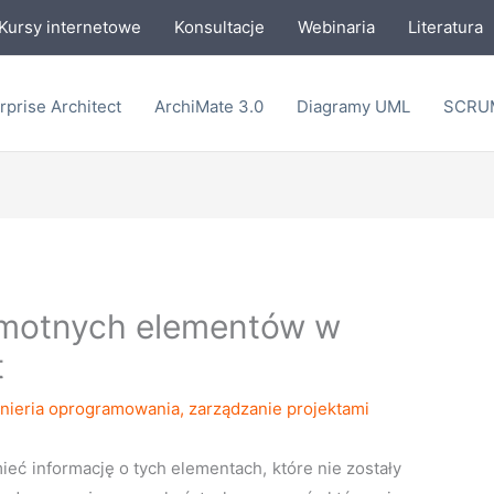
Kursy internetowe
Konsultacje
Webinaria
Literatura
rprise Architect
ArchiMate 3.0
Diagramy UML
SCRU
amotnych elementów w
t
ynieria oprogramowania
,
zarządzanie projektami
ieć informację o tych elementach, które nie zostały