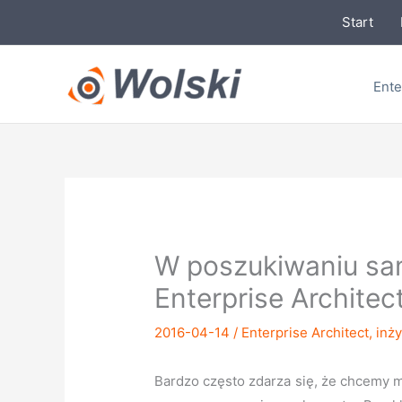
Przejdź
Start
do
treści
Ente
W poszukiwaniu s
Enterprise Architec
2016-04-14
/
Enterprise Architect
,
inż
Bardzo często zdarza się, że chcemy m