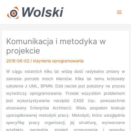
Przejdź
do
treści
Komunikacja i metodyka w
projekcie
2016-06-02
/
inżynieria oprogramowania
W ciągu ostatnich kilku lat widzę dość radykalne zmiany w
zakresie potrzeb moich klientów. Kilka lat temu królowały
szkolenia z UML, BPMN. Dziś nacisk jest położony na proces
wytwórczy oprogramowania. Przede wszystkim problemem
jest wykorzystywanie narzędzi CASE (np.: powszechnie
stosowany Enterprise Architect). Wielu zespołom brakuje
uporządkowanej metodyki pracy. Metodyki, która uwzględnia
specyfikę pracy organizacji, jej strukturę, wytwarzane
artefakty, narzędzia, stopień rozproszenia i sposoby