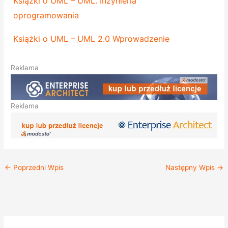
Książki o UML – UML. Inżynieria
oprogramowania
Książki o UML – UML 2.0 Wprowadzenie
Reklama
Reklama
←
Poprzedni Wpis
Następny Wpis
→
K