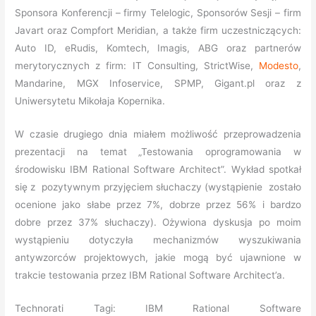
Sponsora Konferencji – firmy Telelogic, Sponsorów Sesji – firm
Javart oraz Compfort Meridian, a także firm uczestniczących:
Auto ID, eRudis, Komtech, Imagis, ABG oraz partnerów
merytorycznych z firm: IT Consulting, StrictWise,
Modesto
,
Mandarine, MGX Infoservice, SPMP, Gigant.pl oraz z
Uniwersytetu Mikołaja Kopernika.
W czasie drugiego dnia miałem możliwość przeprowadzenia
prezentacji na temat „Testowania oprogramowania w
środowisku IBM Rational Software Architect”. Wykład spotkał
się z pozytywnym przyjęciem słuchaczy (wystąpienie zostało
ocenione jako słabe przez 7%, dobrze przez 56% i bardzo
dobre przez 37% słuchaczy). Ożywiona dyskusja po moim
wystąpieniu dotyczyła mechanizmów wyszukiwania
antywzorców projektowych, jakie mogą być ujawnione w
trakcie testowania przez IBM Rational Software Architect’a.
Technorati Tagi: IBM Rational Software