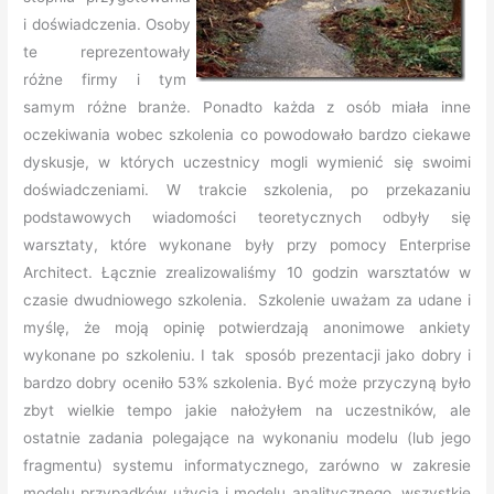
i doświadczenia. Osoby
te reprezentowały
różne firmy i tym
samym różne branże. Ponadto każda z osób miała inne
oczekiwania wobec szkolenia co powodowało bardzo ciekawe
dyskusje, w których uczestnicy mogli wymienić się swoimi
doświadczeniami. W trakcie szkolenia, po przekazaniu
podstawowych wiadomości teoretycznych odbyły się
warsztaty, które wykonane były przy pomocy Enterprise
Architect. Łącznie zrealizowaliśmy 10 godzin warsztatów w
czasie dwudniowego szkolenia. Szkolenie uważam za udane i
myślę, że moją opinię potwierdzają anonimowe ankiety
wykonane po szkoleniu. I tak sposób prezentacji jako dobry i
bardzo dobry oceniło 53% szkolenia. Być może przyczyną było
zbyt wielkie tempo jakie nałożyłem na uczestników, ale
ostatnie zadania polegające na wykonaniu modelu (lub jego
fragmentu) systemu informatycznego, zarówno w zakresie
modelu przypadków użycia i modelu analitycznego, wszystkie