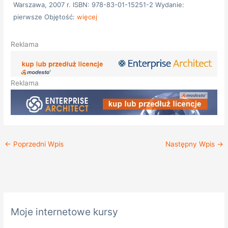
Warszawa, 2007 r. ISBN: 978-83-01-15251-2 Wydanie:
pierwsze Objętość:
więcej
Reklama
Reklama
←
Poprzedni Wpis
Następny Wpis
→
K
Moje internetowe kursy
a
t