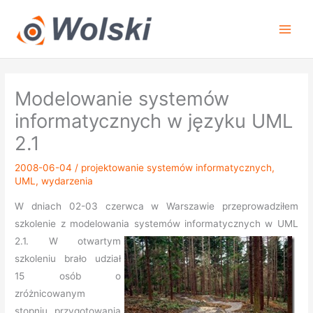
Przejdź
do
treści
Modelowanie systemów
informatycznych w języku UML
2.1
2008-06-04
/
projektowanie systemów informatycznych
,
UML
,
wydarzenia
W dniach 02-03 czerwca w Warszawie przeprowadziłem
szkolenie z modelowania
systemów informatycznych w UML
2.1. W otwartym
szkoleniu brało udział
15 osób o
zróżnicowanym
stopniu przygotowania