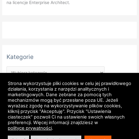
na licencje Enterprise Architect.
Kategorie
Strona wykorzystuje pliki cookies w celu jej prawidłowego
działania, korzystania z narzędzi analitycznych i
marketingowych. Dane zebrane za pomocą tych
mechanizmów mogą być przesłane poza UE. Jeżeli
wyrażasz zgodę na wykorzystywanie plików cookies,
kliknij przycisk "Akceptuję". Przycisk "Ustawienia
Strona główna
Regulamin
Polityka prywatności
ciasteczek" pozwoli Ci na ustawienie swoich własnych
preferencji. Więcej informacji znajdziesz w
Regulamin newsletter
Licencje Enterprise Architect
polityce prywatności
.
Mapa witryny
RSS
Kontakt