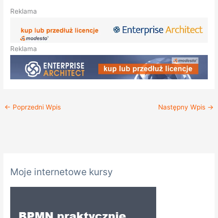
Reklama
Reklama
←
Poprzedni Wpis
Następny Wpis
→
K
Moje internetowe kursy
a
t
e
g