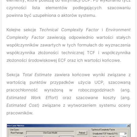
elementy, które posłużą do estymacji UCP. Po wykonaniu tycz
czynności lista elementów podlegających szacowaniu
powinna być uzupełniona o aktorów systemu.
Kolejne sekcje
Technical Complexity Factor
i
Environment
Complexity Factor
zawierają odpowiednio wartości stałych
współczynników zawartych w tych formułach do wyznaczenia
współczynnika złożoności technicznej TCF i współczynnika
złożoności środowiskowej ECF oraz ich wartości końcowe.
Sekcja
Total Estimate
zawiera końcowe wyniki związane z
wartością punktów przypadków użycia UCP, szacowaną
pracochłonność wyrażoną w roboczogodzinach (ang.
Estimated Work Effort
) oraz szacowane koszty (ang.
Estimated Cost
) związane z wytworzeniem systemu oceny
pracowników.