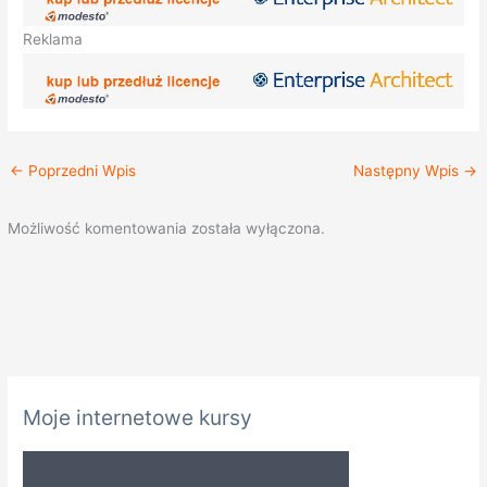
Reklama
←
Poprzedni Wpis
Następny Wpis
→
Możliwość komentowania została wyłączona.
K
Moje internetowe kursy
a
t
e