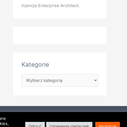
licencje Enterprise Architect.
Kategorie
hitect
Mapa witryny
RSS
Kontakt
Dane
kies,
Odrzuć
Ustawienia ciasteczek
Akceptuję