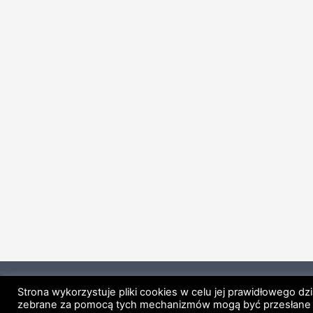
Strona główna
Regulamin
Polityk
Strona wykorzystuje pliki cookies w celu jej prawidłowego dz
zebrane za pomocą tych mechanizmów mogą być przesłane p