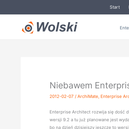
Przejdź
Start
do
treści
Ente
Niebawem Enterpris
2012-02-07
/
ArchiMate
,
Enterprise Ar
Enterprise Architect rozwija się dość 
wersji 9.2 a tu już planowane jest wy
bo na dzień dzisiejszy jeszcze to wersj