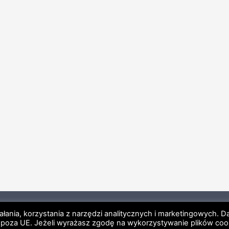
a prywatności
Regulamin newsletter
Licencje Enterprise Arc
iałania, korzystania z narzędzi analitycznych i marketingowych. 
oza UE. Jeżeli wyrażasz zgodę na wykorzystywanie plików coo
Copyright © 2007 - 2026 Michał Wolski