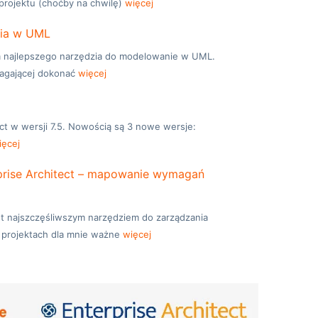
projektu (choćby na chwilę)
więcej
nia w UML
 najlepszego narzędzia do modelowanie w UML.
magającej dokonać
więcej
ect w wersji 7.5. Nowością są 3 nowe wersje:
ięcej
prise Architect – mapowanie wymagań
est najszczęśliwszym narzędziem do zarządzania
W projektach dla mnie ważne
więcej