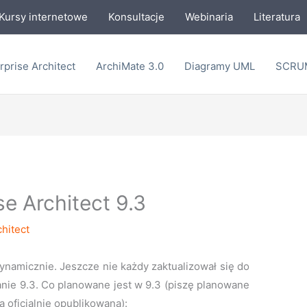
Kursy internetowe
Konsultacje
Webinaria
Literatura
rprise Architect
ArchiMate 3.0
Diagramy UML
SCRU
e Architect 9.3
chitect
dynamicznie. Jeszcze nie każdy zaktualizował się do
danie 9.3. Co planowane jest w 9.3 (piszę planowane
a oficjalnie opublikowana):