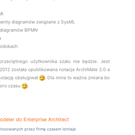
MI
menty diagramów związane z SysML
ji diagramów BPMN
a
widokach
przeciętnego użytkownika szału nie będzie. Jest
2012 została opublikowana notacja ArchiMate 2.0 a
 notację obsługiwał
. Dla mnie to ważna zmiana bo
poro czasu
.
odeler do Enterprise Architect
stosowanych przez firmę czasem istnieje