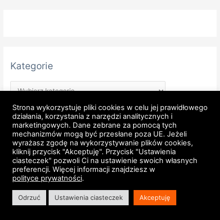
Kategorie
Strona wykorzystuje pliki cookies w celu jej prawidłowego
działania, korzystania z narzędzi analitycznych i
marketingowych. Dane zebrane za pomocą tych
mechanizmów mogą być przesłane poza UE. Jeżeli
wyrażasz zgodę na wykorzystywanie plików cookies,
kliknij przycisk "Akceptuję". Przycisk "Ustawienia
Strona główna
Regulamin
Polityka prywatności
ciasteczek" pozwoli Ci na ustawienie swoich własnych
preferencji. Więcej informacji znajdziesz w
Regulamin newsletter
Licencje Enterprise Architect
polityce prywatności
.
Mapa witryny
RSS
Kontakt
Odrzuć
Ustawienia ciasteczek
Akceptuję
Copyright © 2007 - 2026 Michał Wolski