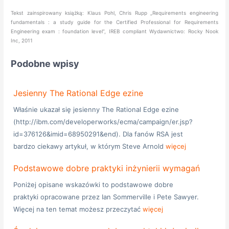
Tekst zainspirowany książką: Klaus Pohl, Chris Rupp „Requirements engineering
fundamentals : a study guide for the Certified Professional for Requirements
Engineering exam : foundation level”, IREB compliant Wydawnictwo: Rocky Nook
Inc, 2011
Podobne wpisy
Jesienny The Rational Edge ezine
Właśnie ukazał się jesienny The Rational Edge ezine
(http://ibm.com/developerworks/ecma/campaign/er.jsp?
id=376126&imid=68950291&end). Dla fanów RSA jest
bardzo ciekawy artykuł, w którym Steve Arnold
więcej
Podstawowe dobre praktyki inżynierii wymagań
Poniżej opisane wskazówki to podstawowe dobre
praktyki opracowane przez Ian Sommerville i Pete Sawyer.
Więcej na ten temat możesz przeczytać
więcej