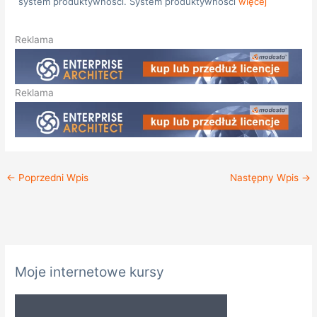
system produktywności. System produktywności
więcej
Reklama
Reklama
←
Poprzedni Wpis
Następny Wpis
→
K
Moje internetowe kursy
a
t
e