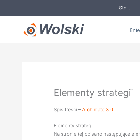
Przejdź
Start
do
treści
Ente
Elementy strategii
Spis treści –
Archimate 3.0
Elementy strategii
Na stronie tej opisano następujące ele