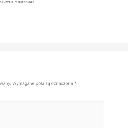
ad użycia interesariusza
owany.
Wymagane pola są oznaczone
*