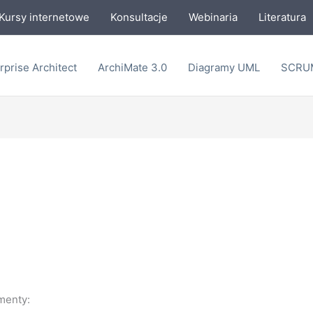
Kursy internetowe
Konsultacje
Webinaria
Literatura
rprise Architect
ArchiMate 3.0
Diagramy UML
SCRU
menty: