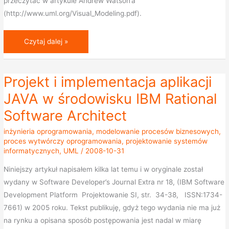
przeczytać w artykule Andrew Watson’a
(http://www.uml.org/Visual_Modeling.pdf).
Czytaj dalej »
Projekt i implementacja aplikacji
Projekt
i
JAVA w środowisku IBM Rational
implementacja
Software Architect
aplikacji
JAVA
inżynieria oprogramowania
,
modelowanie procesów biznesowych
,
proces wytwórczy oprogramowania
,
projektowanie systemów
w
informatycznych
,
UML
/
2008-10-31
środowisku
IBM
Niniejszy artykuł napisałem kilka lat temu i w oryginale został
Rational
wydany w Software Developer’s Journal Extra nr 18, (IBM Software
Software
Development Platform Projektowanie SI, str. 34-38, ISSN:1734-
Architect
7661) w 2005 roku. Tekst publikuję, gdyż tego wydania nie ma już
na rynku a opisana sposób postępowania jest nadal w miarę