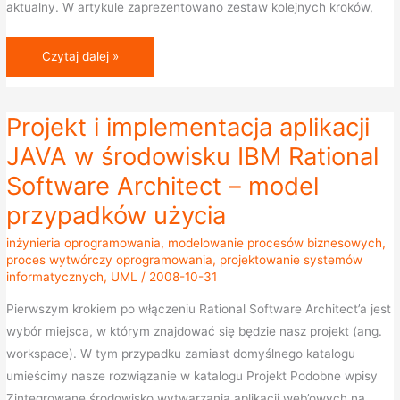
aktualny. W artykule zaprezentowano zestaw kolejnych kroków,
Czytaj dalej »
Projekt i implementacja aplikacji
Projekt
i
JAVA w środowisku IBM Rational
implementacja
Software Architect – model
aplikacji
przypadków użycia
JAVA
w
inżynieria oprogramowania
,
modelowanie procesów biznesowych
,
środowisku
proces wytwórczy oprogramowania
,
projektowanie systemów
informatycznych
,
UML
/
2008-10-31
IBM
Rational
Pierwszym krokiem po włączeniu Rational Software Architect’a jest
Software
wybór miejsca, w którym znajdować się będzie nasz projekt (ang.
Architect
workspace). W tym przypadku zamiast domyślnego katalogu
–
umieścimy nasze rozwiązanie w katalogu Projekt Podobne wpisy
model
Zintegrowane środowisko wytwarzania aplikacji web’owych na