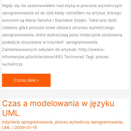
Nigdy się nie zastanawiałem nad etyką w procesie wytwórczym
oprogramowania aż do dziś kiedy natrafiłem na artykuł, którego
autorami są Maria Ganzha i Stanisław Szejko. Tekst jest dość
ciekawy gdyż porusza nowe obszary procesu wytwórczego
oprogramowania, które wykraczają poza tradycyjnie stosowaną
podejście stosowane w inżynierii oprogramowania.
Zainteresowanych odsyłam do artykułu: http://www.e-
informatyka.pl/article/show/493 Technorati Tagi: proces
wytwórczy
Czytaj dalej »
Czas a modelowania w języku
Czas
a
UML
modelowania
inżynieria oprogramowania
,
proces wytwórczy oprogramowania
,
w
UML
/
2009-01-15
języku