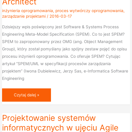
Architect
Engineering
Meta-
inżynieria oprogramowania
,
proces wytwórczy oprogramowania
,
Model
zarządzanie projektami
/
2016-03-17
Specification
Dzisiejszy wpis poświęcony jest Software & Systems Process
w
Engineering Meta-Model Specification (SPEM). Co to jest SPEM?
Enterprise
SPEM to zaproponowany przez OMG (ang. Object Management
Architect
Group), który został pomyślany jako spójny zestaw pojęć do opisu
procesu inżynierii oprogramowania. Co oferuje SPEM? Cytując
artykuł “SPEM/UML w specyfikacji procesów zarządzania
projektem” (Iwona Dubielewicz, Jerzy Sas, e-Informatica Software
Engineering
Czytaj dalej »
Projektowanie systemów
Projektowanie
systemów
informatycznych w ujęciu Agile
informatycznych