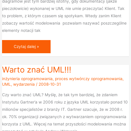
diagramów jest tym bardziej istotny, gdy dokumentacji (jakże
go
pieczołowicie) wykonanej w UML nie umie przeczytać Klient. Tak
stosować?
to problem, z którym czasem się spotykam. Wtedy zanim Klient
zobaczy wartość modelowania pozwalam nazywać poszczególne
elementy notacji tak
Czytaj dalej »
Warto znać UML!!!
Warto
znać
inżynieria oprogramowania
,
proces wytwórczy oprogramowania
,
UML!!!
UML
,
wydarzenia
/
2008-10-31
Czy warto znać UML? Myślę, że tak tym bardziej, że zdaniem
Instytutu Gartner’a w 2006 roku z języka UML korzystało ponad 10
milionów specjalistów z branży IT. Gartner szacuje, że w 2008 r.
ok. 70% organizacji związanych z wytwarzaniem oprogramowania
korzysta z UML. Więcej na temat przyszłości modelowania można