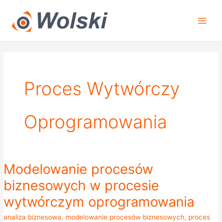
Przejdź
do
treści
Proces Wytwórczy
Oprogramowania
Modelowanie procesów
Modelowanie
procesów
biznesowych w procesie
biznesowych
wytwórczym oprogramowania
w
procesie
analiza biznesowa
,
modelowanie procesów biznesowych
,
proces