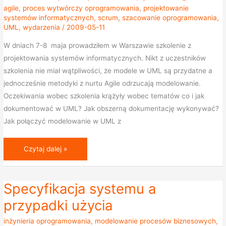
agile
,
proces wytwórczy oprogramowania
,
projektowanie
w
systemów informatycznych
,
scrum
,
szacowanie oprogramowania
,
ujęciu
UML
,
wydarzenia
/
2009-05-11
Agile
W dniach 7-8 maja prowadziłem w Warszawie szkolenie z
projektowania systemów informatycznych. Nikt z uczestników
szkolenia nie miał wątpliwości, że modele w UML są przydatne a
jednocześnie metodyki z nurtu Agile odrzucają modelowanie.
Oczekiwania wobec szkolenia krążyły wobec tematów co i jak
dokumentować w UML? Jak obszerną dokumentację wykonywać?
Jak połączyć modelowanie w UML z
Czytaj dalej »
Specyfikacja systemu a
Specyfikacja
systemu
przypadki użycia
a
inżynieria oprogramowania
,
modelowanie procesów biznesowych
,
przypadki