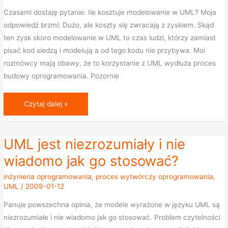
Czasami dostaję pytanie: Ile kosztuje modelowanie w UML? Moja
UML
odpowiedź brzmi: Dużo, ale koszty się zwracają z zyskiem. Skąd
ten zysk skoro modelowanie w UML to czas ludzi, którzy zamiast
pisać kod siedzą i modelują a od tego kodu nie przybywa. Moi
rozmówcy mają obawy, że to korzystanie z UML wydłuża proces
budowy oprogramowania. Pozornie
Czytaj dalej »
UML jest niezrozumiały i nie
UML
jest
wiadomo jak go stosować?
niezrozumiały
inżynieria oprogramowania
,
proces wytwórczy oprogramowania
,
i
UML
/
2009-01-12
nie
Panuje powszechna opinia, że modele wyrażone w języku UML są
wiadomo
niezrozumiałe i nie wiadomo jak go stosować. Problem czytelności
jak