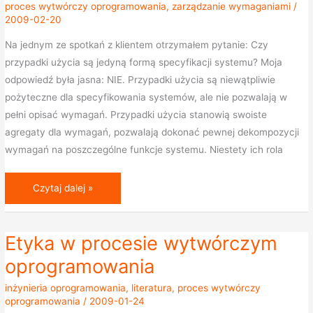
proces wytwórczy oprogramowania
,
zarządzanie wymaganiami
/
użycia
2009-02-20
Na jednym ze spotkań z klientem otrzymałem pytanie: Czy
przypadki użycia są jedyną formą specyfikacji systemu? Moja
odpowiedź była jasna: NIE. Przypadki użycia są niewątpliwie
pożyteczne dla specyfikowania systemów, ale nie pozwalają w
pełni opisać wymagań. Przypadki użycia stanowią swoiste
agregaty dla wymagań, pozwalają dokonać pewnej dekompozycji
wymagań na poszczególne funkcje systemu. Niestety ich rola
Czytaj dalej »
Etyka w procesie wytwórczym
Etyka
w
oprogramowania
procesie
inżynieria oprogramowania
,
literatura
,
proces wytwórczy
wytwórczym
oprogramowania
/
2009-01-24
oprogramowania