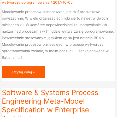
wytwórczy oprogramowania
/
2017-10-05
wytwórczym
oprogramowania
Modelowanie procesów biznesowych jest dziś stosunkowo
powszechne. W wielu organizacjach robi się to nawet w dwóch
miejscach :-). W komórce odpowiedzialnej za usprawnianie lub
nadzór nad procesami i w IT, gdzie wytwarza się oprogramowanie.
Powszechnie stosowanym językiem opisu jest notacja BPMN.
Modelowanie procesów biznesowych w procesie wytwórczym
oprogramowania zostało, w moim odczuciu, usankcjonowane w
Rational […]
Czytaj dalej »
Software & Systems Process
Software
&
Engineering Meta-Model
Systems
Specification w Enterprise
Process