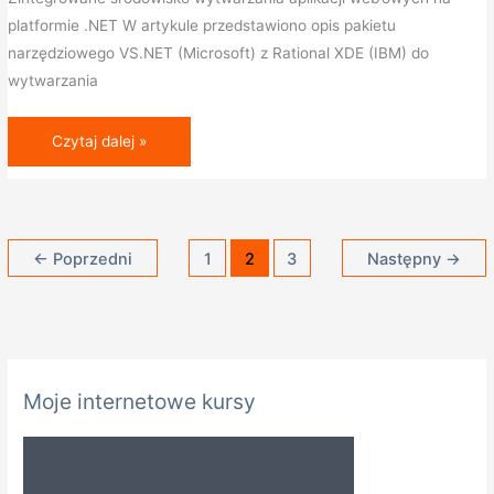
przypadków
platformie .NET W artykule przedstawiono opis pakietu
użycia
narzędziowego VS.NET (Microsoft) z Rational XDE (IBM) do
wytwarzania
Czytaj dalej »
←
Poprzedni
1
2
3
Następny
→
K
Moje internetowe kursy
a
t
e
g