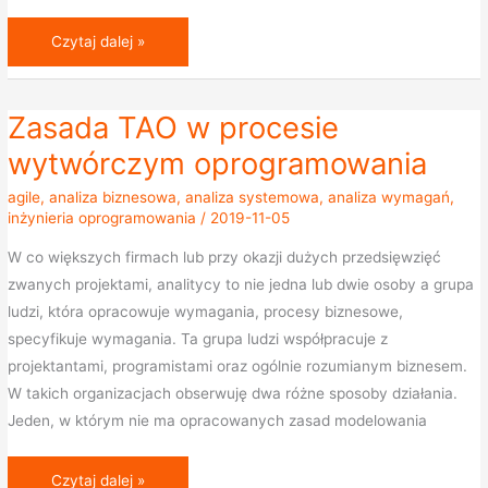
Czytaj dalej »
Zasada TAO w procesie
Zasada
TAO
wytwórczym oprogramowania
w
agile
,
analiza biznesowa
,
analiza systemowa
,
analiza wymagań
,
procesie
inżynieria oprogramowania
/
2019-11-05
wytwórczym
W co większych firmach lub przy okazji dużych przedsięwzięć
oprogramowania
zwanych projektami, analitycy to nie jedna lub dwie osoby a grupa
ludzi, która opracowuje wymagania, procesy biznesowe,
specyfikuje wymagania. Ta grupa ludzi współpracuje z
projektantami, programistami oraz ogólnie rozumianym biznesem.
W takich organizacjach obserwuję dwa różne sposoby działania.
Jeden, w którym nie ma opracowanych zasad modelowania
Czytaj dalej »