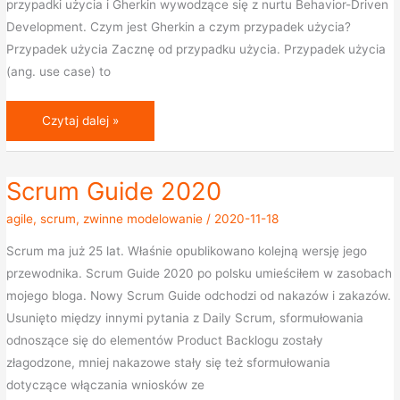
przypadki użycia i Gherkin wywodzące się z nurtu Behavior-Driven
Development. Czym jest Gherkin a czym przypadek użycia?
Przypadek użycia Zacznę od przypadku użycia. Przypadek użycia
(ang. use case) to
Czytaj dalej »
Scrum Guide 2020
Scrum
Guide
agile
,
scrum
,
zwinne modelowanie
/
2020-11-18
2020
Scrum ma już 25 lat. Właśnie opublikowano kolejną wersję jego
przewodnika. Scrum Guide 2020 po polsku umieściłem w zasobach
mojego bloga. Nowy Scrum Guide odchodzi od nakazów i zakazów.
Usunięto między innymi pytania z Daily Scrum, sformułowania
odnoszące się do elementów Product Backlogu zostały
złagodzone, mniej nakazowe stały się też sformułowania
dotyczące włączania wniosków ze