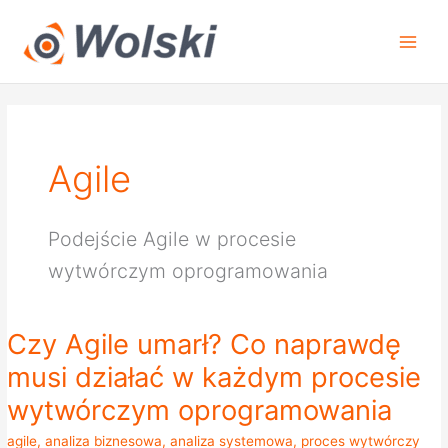
Przejdź
do
treści
Agile
Podejście Agile w procesie
wytwórczym oprogramowania
Czy Agile umarł? Co naprawdę
Czy
Agile
musi działać w każdym procesie
umarł?
wytwórczym oprogramowania
Co
naprawdę
agile
,
analiza biznesowa
,
analiza systemowa
,
proces wytwórczy