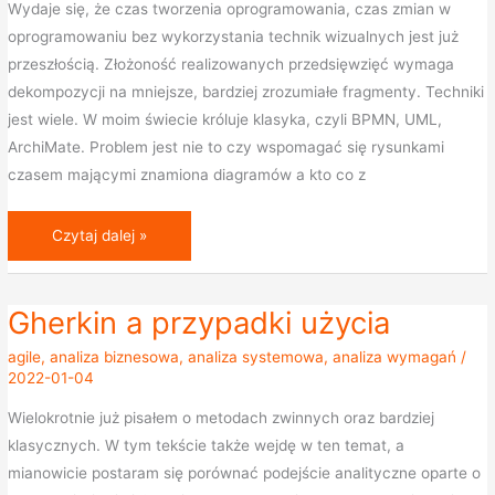
interesariuszami
Wydaje się, że czas tworzenia oprogramowania, czas zmian w
oprogramowaniu bez wykorzystania technik wizualnych jest już
przeszłością. Złożoność realizowanych przedsięwzięć wymaga
dekompozycji na mniejsze, bardziej zrozumiałe fragmenty. Techniki
jest wiele. W moim świecie króluje klasyka, czyli BPMN, UML,
ArchiMate. Problem jest nie to czy wspomagać się rysunkami
czasem mającymi znamiona diagramów a kto co z
Czytaj dalej »
Gherkin a przypadki użycia
Gherkin
a
agile
,
analiza biznesowa
,
analiza systemowa
,
analiza wymagań
/
przypadki
2022-01-04
użycia
Wielokrotnie już pisałem o metodach zwinnych oraz bardziej
klasycznych. W tym tekście także wejdę w ten temat, a
mianowicie postaram się porównać podejście analityczne oparte o