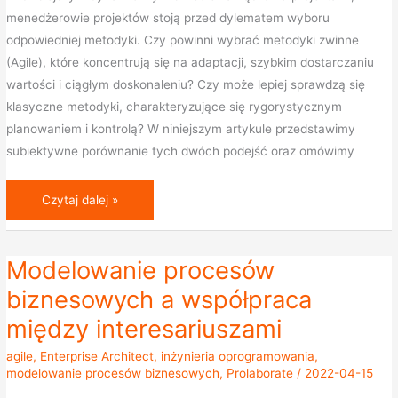
menedżerowie projektów stoją przed dylematem wyboru
porównanie
odpowiedniej metodyki. Czy powinni wybrać metodyki zwinne
(Agile), które koncentrują się na adaptacji, szybkim dostarczaniu
wartości i ciągłym doskonaleniu? Czy może lepiej sprawdzą się
klasyczne metodyki, charakteryzujące się rygorystycznym
planowaniem i kontrolą? W niniejszym artykule przedstawimy
subiektywne porównanie tych dwóch podejść oraz omówimy
Czytaj dalej »
Modelowanie procesów
Modelowanie
procesów
biznesowych a współpraca
biznesowych
między interesariuszami
a
współpraca
agile
,
Enterprise Architect
,
inżynieria oprogramowania
,
modelowanie procesów biznesowych
,
Prolaborate
/
2022-04-15
między