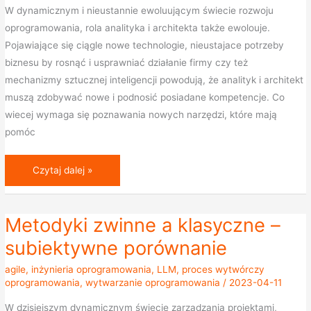
W dynamicznym i nieustannie ewoluującym świecie rozwoju
oprogramowania, rola analityka i architekta także ewolouje.
Pojawiające się ciągle nowe technologie, nieustajace potrzeby
biznesu by rosnąć i usprawniać działanie firmy czy też
mechanizmy sztucznej inteligencji powodują, że analityk i architekt
muszą zdobywać nowe i podnosić posiadane kompetencje. Co
wiecej wymaga się poznawania nowych narzędzi, które mają
pomóc
Czytaj dalej »
Metodyki zwinne a klasyczne –
Metodyki
zwinne
subiektywne porównanie
a
agile
,
inżynieria oprogramowania
,
LLM
,
proces wytwórczy
klasyczne
oprogramowania
,
wytwarzanie oprogramowania
/
2023-04-11
–
W dzisiejszym dynamicznym świecie zarządzania projektami,
subiektywne