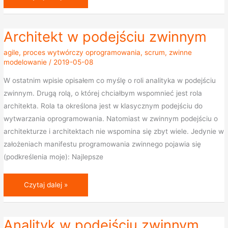
Architekt w podejściu zwinnym
Architekt
w
agile
,
proces wytwórczy oprogramowania
,
scrum
,
zwinne
podejściu
modelowanie
/
2019-05-08
zwinnym
W ostatnim wpisie opisałem co myślę o roli analityka w podejściu
zwinnym. Drugą rolą, o której chciałbym wspomnieć jest rola
architekta. Rola ta określona jest w klasycznym podejściu do
wytwarzania oprogramowania. Natomiast w zwinnym podejściu o
architekturze i architektach nie wspomina się zbyt wiele. Jedynie w
założeniach manifestu programowania zwinnego pojawia się
(podkreślenia moje): Najlepsze
Czytaj dalej »
Analityk w podejściu zwinnym
Analityk