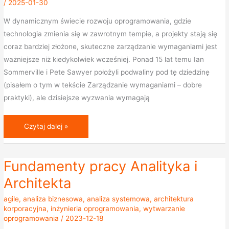
/
2025-01-30
W dynamicznym świecie rozwoju oprogramowania, gdzie
technologia zmienia się w zawrotnym tempie, a projekty stają się
coraz bardziej złożone, skuteczne zarządzanie wymaganiami jest
ważniejsze niż kiedykolwiek wcześniej. Ponad 15 lat temu Ian
Sommerville i Pete Sawyer położyli podwaliny pod tę dziedzinę
(pisałem o tym w tekście Zarządzanie wymaganiami – dobre
praktyki), ale dzisiejsze wyzwania wymagają
Czytaj dalej »
Fundamenty pracy Analityka i
Fundamenty
pracy
Architekta
Analityka
agile
,
analiza biznesowa
,
analiza systemowa
,
architektura
i
korporacyjna
,
inżynieria oprogramowania
,
wytwarzanie
Architekta
oprogramowania
/
2023-12-18