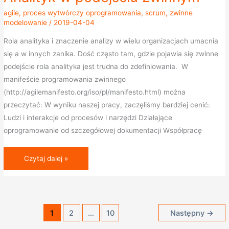
w
agile
,
proces wytwórczy oprogramowania
,
scrum
,
zwinne
podejściu
modelowanie
/
2019-04-04
zwinnym
Rola analityka i znaczenie analizy w wielu organizacjach umacnia
się a w innych zanika. Dość często tam, gdzie pojawia się zwinne
podejście rola analityka jest trudna do zdefiniowania. W
manifeście programowania zwinnego
(http://agilemanifesto.org/iso/pl/manifesto.html) można
przeczytać: W wyniku naszej pracy, zaczęliśmy bardziej cenić:
Ludzi i interakcje od procesów i narzędzi Działające
oprogramowanie od szczegółowej dokumentacji Współpracę
Czytaj dalej »
1
2
…
10
Następny
→