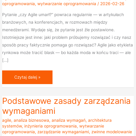
oprogramowania
,
wytwarzanie oprogramowania
/
2026-02-26
musi
działać
Pytanie „czy Agile umarł?” powraca regularnie — w artykułach
w
branżowych, na konferencjach, w rozmowach między
każdym
menedżerami. Wydaje się, że pytanie jest źle postawione.
procesie
Istotniejsze jest inne: jaki problem próbujemy rozwiązać i czy nasz
wytwórczym
sposób pracy faktycznie pomaga go rozwiązać? Agile jako etykieta
oprogramowania
rynkowa może tracić blask — bo każda moda w końcu traci — ale
[…]
Czytaj dalej »
Podstawowe zasady zarządzania
Podstawowe
zasady
wymaganiami
zarządzania
agile
,
analiza biznesowa
,
analiza wymagań
,
architektura
wymaganiami
systemów
,
inżynieria oprogramowania
,
wytwarzanie
oprogramowania
,
zarządzanie wymaganiami
,
zwinne modelowanie