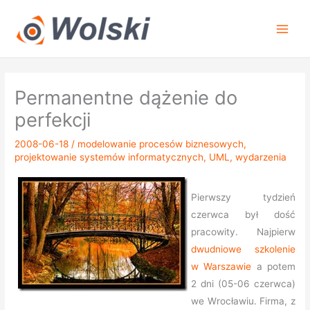
Przejdź
do
treści
Permanentne dążenie do
perfekcji
2008-06-18
/
modelowanie procesów biznesowych
,
projektowanie systemów informatycznych
,
UML
,
wydarzenia
Pierwszy tydzień
czerwca był dość
pracowity. Najpierw
dwudniowe szkolenie
w Warszawie
a potem
2 dni (05-06 czerwca)
we Wrocławiu. Firma, z