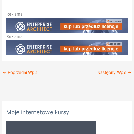
Reklama
Reklama
←
Poprzedni Wpis
Następny Wpis
→
K
Moje internetowe kursy
a
t
e