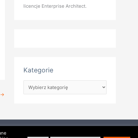
licencje Enterprise Architect.
Kategorie
→
hitect
Mapa witryny
RSS
Kontakt
Dane