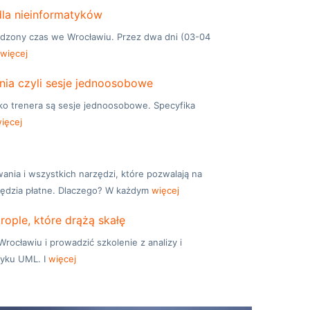
a nieinformatyków
pędzony czas we Wrocławiu. Przez dwa dni (03-04
i
więcej
nia czyli sesje jednoosobowe
o trenera są sesje jednoosobowe. Specyfika
ięcej
ia i wszystkich narzędzi, które pozwalają na
zędzia płatne. Dlaczego? W każdym
więcej
ople, które drążą skałę
rocławiu i prowadzić szkolenie z analizy i
yku UML. I
więcej