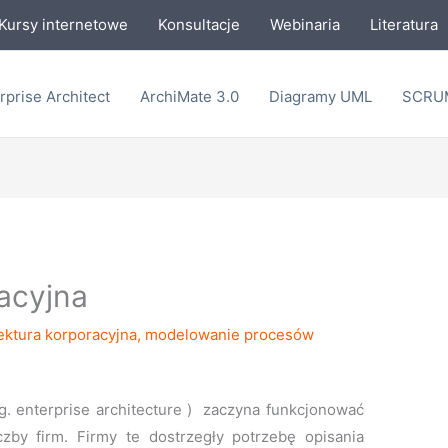
Kursy internetowe
Konsultacje
Webinaria
Literatura
rprise Architect
ArchiMate 3.0
Diagramy UML
SCRU
racyjna
ektura korporacyjna
,
modelowanie procesów
ng. enterprise architecture ) zaczyna funkcjonować
zby firm. Firmy te dostrzegły potrzebę opisania