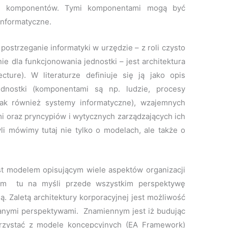
mie komponentów. Tymi komponentami mogą być
 informatyczne.
ostrzeganie informatyki w urzędzie – z roli czysto
ie dla funkcjonowania jednostki – jest architektura
ecture). W literaturze definiuje się ją jako opis
ednostki (komponentami są np. ludzie, procesy
 jak również systemy informatyczne), wzajemnych
 oraz pryncypiów i wytycznych zarządzających ich
i mówimy tutaj nie tylko o modelach, ale także o
est modelem opisującym wiele aspektów organizacji
Mam tu na myśli przede wszystkim perspektywę
ą. Zaletą architektury korporacyjnej jest możliwość
ymi perspektywami. Znamiennym jest iż budując
orzystać z modele koncepcyjnych (EA Framework)