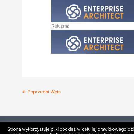
Reklama
←
Poprzedni Wpis
Strona główna
Regulamin
Polityk
Strona wykorzystuje pliki cookies w celu jej prawidłowego dz