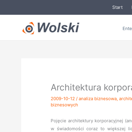
Przejdź
Start
do
treści
Ente
Architektura korpo
2009-10-12
/
analiza biznesowa
,
archit
biznesowych
Pojęcie architektury korporacyjnej (a
w świadomości coraz to większej lic