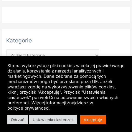
Kategorie
Strona wykorzystuje pliki cookies w celu jej prawidłowego
działania, korzystania z narzędzi analitycznych i
marketingowych. Dane zebrane za pomocą tych
mechanizmów mogą być przesłane poza UE. Jeżeli
wyrażasz zgodę na wykorzystywanie plików cookies,
kliknij przycisk "Akceptuję". Przycisk "Ustawienia
Strona główna
Regulamin
Polityka prywatności
ciasteczek" pozwoli Ci na ustawienie swoich własnych
preferencji. Więcej informacji znajdziesz w
Regulamin newsletter
Licencje Enterprise Architect
polityce prywatności
.
Mapa witryny
RSS
Kontakt
Odrzuć
Ustawienia ciasteczek
Akceptuję
Copyright © 2007 - 2026 Michał Wolski