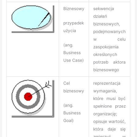
Biznesowy
sekwencja
działań
przypadek
biznesowych,
użycia
podejmowanych
w celu
(ang.
zaspokojenia
Business
określonych
Use Case)
potrzeb aktora
biznesowego
Cel
reprezentacja
biznesowy
wymagania,
które musi być
(ang.
spełnione przez
Business
organizację;
Goal)
opisuje wartość,
która daje się
zmierzyć w