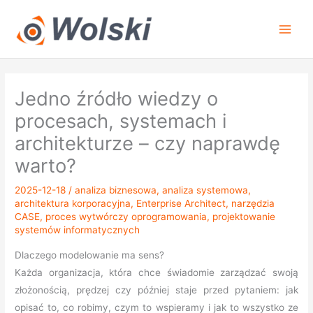
Przejdź
do
treści
Jedno źródło wiedzy o
procesach, systemach i
architekturze – czy naprawdę
warto?
2025-12-18
/
analiza biznesowa
,
analiza systemowa
,
architektura korporacyjna
,
Enterprise Architect
,
narzędzia
CASE
,
proces wytwórczy oprogramowania
,
projektowanie
systemów informatycznych
Dlaczego modelowanie ma sens?
Każda organizacja, która chce świadomie zarządzać swoją
złożonością, prędzej czy później staje przed pytaniem: jak
opisać to, co robimy, czym to wspieramy i jak to wszystko ze