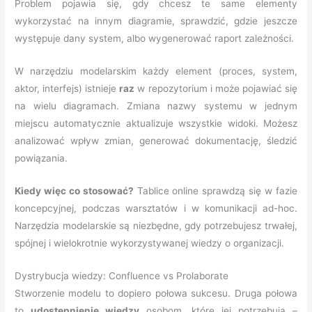
Problem pojawia się, gdy chcesz te same elementy
wykorzystać na innym diagramie, sprawdzić, gdzie jeszcze
występuje dany system, albo wygenerować raport zależności.
W narzędziu modelarskim każdy element (proces, system,
aktor, interfejs) istnieje
raz
w repozytorium i może pojawiać się
na wielu diagramach. Zmiana nazwy systemu w jednym
miejscu automatycznie aktualizuje wszystkie widoki. Możesz
analizować wpływ zmian, generować dokumentację, śledzić
powiązania.
Kiedy więc co stosować?
Tablice online sprawdzą się w fazie
koncepcyjnej, podczas warsztatów i w komunikacji ad-hoc.
Narzędzia modelarskie są niezbędne, gdy potrzebujesz trwałej,
spójnej i wielokrotnie wykorzystywanej wiedzy o organizacji.
Dystrybucja wiedzy: Confluence vs Prolaborate
Stworzenie modelu to dopiero połowa sukcesu. Druga połowa
to
udostępnienie wiedzy
osobom, które jej potrzebują –