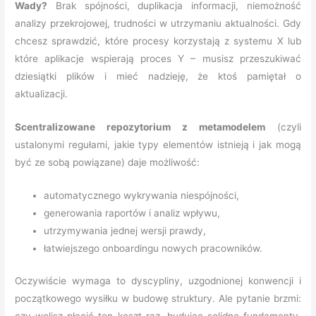
Wady?
Brak spójności, duplikacja informacji, niemożność
analizy przekrojowej, trudności w utrzymaniu aktualności. Gdy
chcesz sprawdzić, które procesy korzystają z systemu X lub
które aplikacje wspierają proces Y – musisz przeszukiwać
dziesiątki plików i mieć nadzieję, że ktoś pamiętał o
aktualizacji.
Scentralizowane repozytorium z metamodelem
(czyli
ustalonymi regułami, jakie typy elementów istnieją i jak mogą
być ze sobą powiązane) daje możliwość:
automatycznego wykrywania niespójności,
generowania raportów i analiz wpływu,
utrzymywania jednej wersji prawdy,
łatwiejszego onboardingu nowych pracowników.
Oczywiście wymaga to dyscypliny, uzgodnionej konwencji i
początkowego wysiłku w budowę struktury. Ale pytanie brzmi:
czy wolisz płacić ten koszt raz, budując solidne fundamenty,