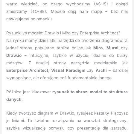
warto wiedzieć, od czego wychodzimy (AS-IS) i dokąd
zmierzamy (TO-BE). Modele dają nam mapę – bez niej
nawigujemy po omacku.
Rysunki vs modele: Draw.io i Miro czy Enterprise Architect?
Na rynku mamy dziesiątki narzędzi do tworzenia diagramów. Z
jednej strony popularne tablice online jak
Miro
,
Mural
czy
Draw.io
– intuicyjne, szybkie w użyciu, idealne do burzy
mózgów. Z drugiej strony narzędzia modelarskie jak
Enterprise Architect
,
Visual Paradigm
czy
Archi
– bardziej
wymagające, ale oferujące coś fundamentalnie innego.
Różnica jest kluczowa:
rysunek to obraz, model to struktura
danych
.
Kiedy tworzysz diagram w Draw.io, rysujesz kształty i łączysz
je liniami. To świetne rozwiązanie na warsztat strategiczny,
szybką wizualizację pomysłu czy prezentację dla zarządu.