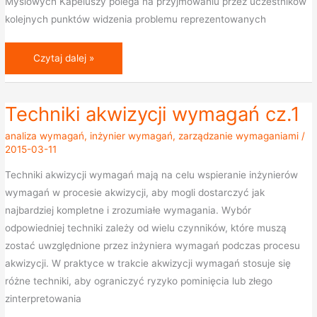
Myślowych Kapeluszy polega na przyjmowaniu przez uczestników
kolejnych punktów widzenia problemu reprezentowanych
Czytaj dalej »
Techniki akwizycji wymagań cz.1
Techniki
akwizycji
analiza wymagań
,
inżynier wymagań
,
zarządzanie wymaganiami
/
wymagań
2015-03-11
cz.1
Techniki akwizycji wymagań mają na celu wspieranie inżynierów
wymagań w procesie akwizycji, aby mogli dostarczyć jak
najbardziej kompletne i zrozumiałe wymagania. Wybór
odpowiedniej techniki zależy od wielu czynników, które muszą
zostać uwzględnione przez inżyniera wymagań podczas procesu
akwizycji. W praktyce w trakcie akwizycji wymagań stosuje się
różne techniki, aby ograniczyć ryzyko pominięcia lub złego
zinterpretowania