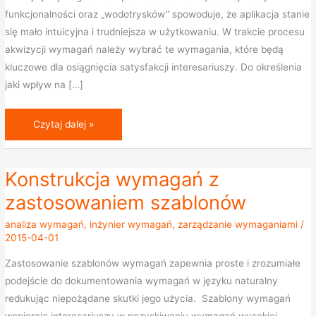
funkcjonalności oraz „wodotrysków” spowoduje, że aplikacja stanie
się mało intuicyjna i trudniejsza w użytkowaniu. W trakcie procesu
akwizycji wymagań należy wybrać te wymagania, które będą
kluczowe dla osiągnięcia satysfakcji interesariuszy. Do określenia
jaki wpływ na […]
Czytaj dalej »
Konstrukcja wymagań z
Konstrukcja
wymagań
zastosowaniem szablonów
z
analiza wymagań
,
inżynier wymagań
,
zarządzanie wymaganiami
/
zastosowaniem
2015-04-01
szablonów
Zastosowanie szablonów wymagań zapewnia proste i zrozumiałe
podejście do dokumentowania wymagań w języku naturalny
redukując niepożądane skutki jego użycia. Szablony wymagań