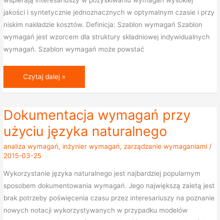
wspierają interesariuszy w pozyskiwaniu wymagań wysokiej
jakości i syntetycznie jednoznacznych w optymalnym czasie i przy
niskim nakładzie kosztów. Definicja: Szablon wymagań Szablon
wymagań jest wzorcem dla struktury składniowej indywidualnych
wymagań. Szablon wymagań może powstać
Czytaj dalej »
Dokumentacja wymagań przy
Dokumentacja
wymagań
użyciu języka naturalnego
przy
analiza wymagań
,
inżynier wymagań
,
zarządzanie wymaganiami
/
użyciu
2015-03-25
języka
Wykorzystanie języka naturalnego jest najbardziej popularnym
naturalnego
sposobem dokumentowania wymagań. Jego największą zaletą jest
brak potrzeby poświęcenia czasu przez interesariuszy na poznanie
nowych notacji wykorzystywanych w przypadku modelów