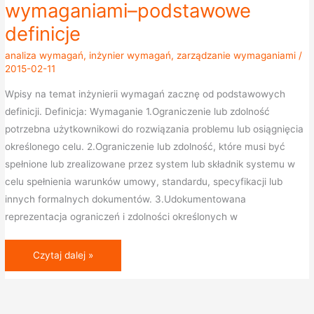
do
wymaganiami–podstawowe
zarządzania
definicje
wymaganiami–
podstawowe
analiza wymagań
,
inżynier wymagań
,
zarządzanie wymaganiami
/
2015-02-11
definicje
Wpisy na temat inżynierii wymagań zacznę od podstawowych
definicji. Definicja: Wymaganie 1.Ograniczenie lub zdolność
potrzebna użytkownikowi do rozwiązania problemu lub osiągnięcia
określonego celu. 2.Ograniczenie lub zdolność, które musi być
spełnione lub zrealizowane przez system lub składnik systemu w
celu spełnienia warunków umowy, standardu, specyfikacji lub
innych formalnych dokumentów. 3.Udokumentowana
reprezentacja ograniczeń i zdolności określonych w
Czytaj dalej »