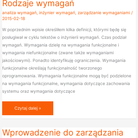
Rodzaje wymagań
Rodzaje
wymagań
analiza wymagań
,
inżynier wymagań
,
zarządzanie wymaganiami
/
2015-02-18
W poprzednim wpisie określiłem kilka definicji, którymi będę się
posługiwał w cyklu tekstów o inżynierii wymagań. Czas podział
wymagań. Wymagania dzielę na wymagania funkcjonalne i
wymagania niefunkcjonalne (zwane także wymaganiami
jakościowymi). Ponadto identyfikuję ograniczenia. Wymagania
funkcjonalne określają funkcjonalność tworzonego
oprogramowania. Wymagania funkcjonalne mogą być podzielone
na wymagania funkcjonalne, wymagania dotyczące zachowania
systemu oraz wymagania dotyczące
Czytaj dalej »
Wprowadzenie do zarządzania
Wprowadzenie