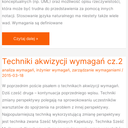
konceptualnych (np. UML) oraz możliwość opisu rzeczywistości,
która może być trudna do przedstawienia za pomocą innych
notacji. Stosowanie języka naturalnego ma niestety także wiele
wad. Wymagania są definiowane
Czytaj dalej »
Techniki akwizycji wymagań cz.2
Techniki
akwizycji
analiza wymagań
,
inżynier wymagań
,
zarządzanie wymaganiami
/
wymagań
2015-03-18
cz.2
W poprzednim poście pisałem o technikach akwizycji wymagań.
Dziś cześć druga – kontynuacja poprzedniego wpisu. Techniki
zmiany perspektywy polegają na sprowokowaniu uczestników
warsztatów do spojrzenia na problem z innej perspektywy.
Najpopularniejszą techniką wykorzystującą zmianę perspektywy
jest technika zwana Sześć Myślowych Kapeluszy. Technika Sześć