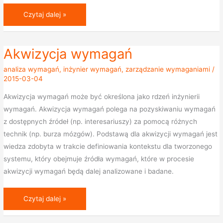
Czytaj dalej »
Akwizycja wymagań
Akwizycja
wymagań
analiza wymagań
,
inżynier wymagań
,
zarządzanie wymaganiami
/
2015-03-04
Akwizycja wymagań może być określona jako rdzeń inżynierii
wymagań. Akwizycja wymagań polega na pozyskiwaniu wymagań
z dostępnych źródeł (np. interesariuszy) za pomocą różnych
technik (np. burza mózgów). Podstawą dla akwizycji wymagań jest
wiedza zdobyta w trakcie definiowania kontekstu dla tworzonego
systemu, który obejmuje źródła wymagań, które w procesie
akwizycji wymagań będą dalej analizowane i badane.
Czytaj dalej »