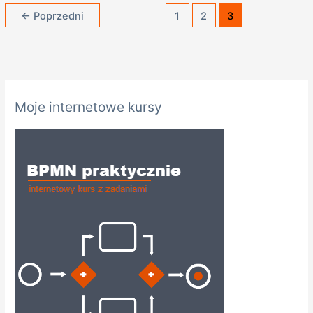
←
Poprzedni
1
2
3
K
Moje internetowe kursy
a
t
e
g
o
r
i
e