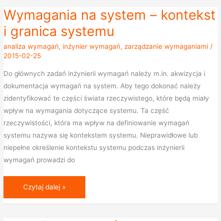
Wymagania na system – kontekst
Wymagania
na
i granica systemu
system
analiza wymagań
,
inżynier wymagań
,
zarządzanie wymaganiami
/
–
2015-02-25
kontekst
Do głównych zadań inżynierii wymagań należy m.in. akwizycja i
i
dokumentacja wymagań na system. Aby tego dokonać należy
granica
zidentyfikować te części świata rzeczywistego, które będą miały
systemu
wpływ na wymagania dotyczące systemu. Ta część
rzeczywistości, która ma wpływ na definiowanie wymagań
systemu nazywa się kontekstem systemu. Nieprawidłowe lub
niepełne określenie kontekstu systemu podczas inżynierii
wymagań prowadzi do
Czytaj dalej »