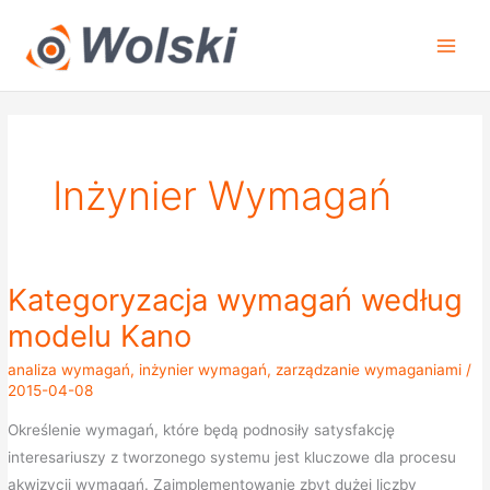
Przejdź
do
treści
Inżynier Wymagań
Kategoryzacja wymagań według
Kategoryzacja
wymagań
modelu Kano
według
analiza wymagań
,
inżynier wymagań
,
zarządzanie wymaganiami
/
modelu
2015-04-08
Kano
Określenie wymagań, które będą podnosiły satysfakcję
interesariuszy z tworzonego systemu jest kluczowe dla procesu
akwizycji wymagań. Zaimplementowanie zbyt dużej liczby