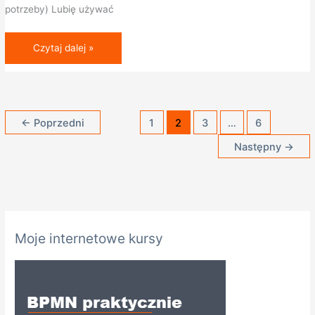
potrzeby) Lubię używać
Czytaj dalej »
←
Poprzedni
1
2
3
…
6
Następny
→
K
Moje internetowe kursy
a
t
e
g
o