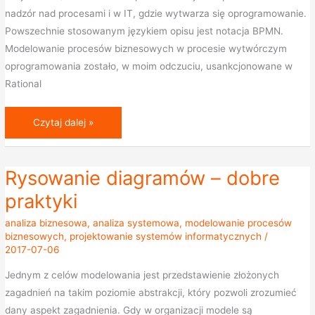
nadzór nad procesami i w IT, gdzie wytwarza się oprogramowanie.
Powszechnie stosowanym językiem opisu jest notacja BPMN.
Modelowanie procesów biznesowych w procesie wytwórczym
oprogramowania zostało, w moim odczuciu, usankcjonowane w
Rational
Czytaj dalej »
Rysowanie diagramów – dobre
Rysowanie
diagramów
praktyki
–
analiza biznesowa
,
analiza systemowa
,
modelowanie procesów
dobre
biznesowych
,
projektowanie systemów informatycznych
/
praktyki
2017-07-06
Jednym z celów modelowania jest przedstawienie złożonych
zagadnień na takim poziomie abstrakcji, który pozwoli zrozumieć
dany aspekt zagadnienia. Gdy w organizacji modele są