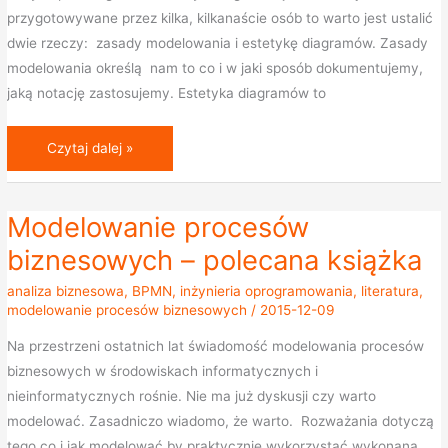
przygotowywane przez kilka, kilkanaście osób to warto jest ustalić
dwie rzeczy: zasady modelowania i estetykę diagramów. Zasady
modelowania określą nam to co i w jaki sposób dokumentujemy,
jaką notację zastosujemy. Estetyka diagramów to
Czytaj dalej »
Modelowanie procesów
Modelowanie
procesów
biznesowych – polecana książka
biznesowych
analiza biznesowa
,
BPMN
,
inżynieria oprogramowania
,
literatura
,
–
modelowanie procesów biznesowych
/
2015-12-09
polecana
Na przestrzeni ostatnich lat świadomość modelowania procesów
książka
biznesowych w środowiskach informatycznych i
nieinformatycznych rośnie. Nie ma już dyskusji czy warto
modelować. Zasadniczo wiadomo, że warto. Rozważania dotyczą
tego co i jak modelować by praktycznie wykorzystać wykonaną