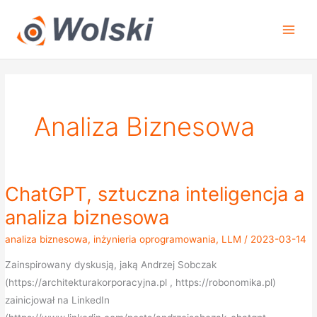
Przejdź
do
treści
Analiza Biznesowa
ChatGPT, sztuczna inteligencja a
ChatGPT,
sztuczna
analiza biznesowa
inteligencja
analiza biznesowa
,
inżynieria oprogramowania
,
LLM
/
2023-03-14
a
analiza
Zainspirowany dyskusją, jaką Andrzej Sobczak
biznesowa
(https://architekturakorporacyjna.pl , https://robonomika.pl)
zainicjował na LinkedIn