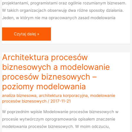
projektantami, programistami oraz ogólnie rozumianym biznesem.
W takich organizacjach obserwuję dwa różne sposoby działania.
Jeden, w którym nie ma opracowanych zasad modelowania
Czytaj dalej »
Architektura procesów
Architektura
procesów
biznesowych a modelowanie
biznesowych
procesów biznesowych –
a
poziomy modelowania
modelowanie
procesów
analiza biznesowa
,
architektura korporacyjna
,
modelowanie
biznesowych
procesów biznesowych
/
2017-11-21
–
W poprzednim wpisie Modelowanie procesów biznesowych w
poziomy
procesie wytwórczym oprogramowania opisałem znaczenie
modelowania
modelowania procesów biznesowych. W moim odczuciu,