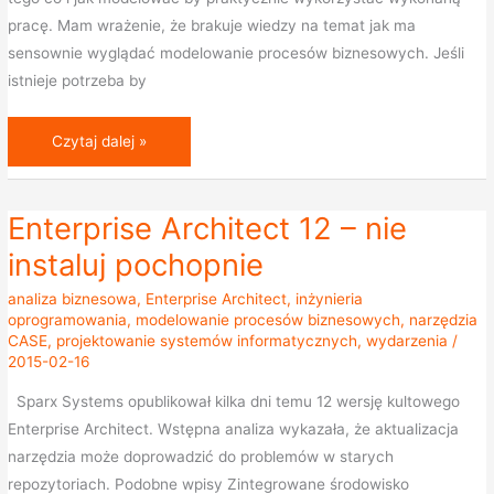
pracę. Mam wrażenie, że brakuje wiedzy na temat jak ma
sensownie wyglądać modelowanie procesów biznesowych. Jeśli
istnieje potrzeba by
Czytaj dalej »
Enterprise Architect 12 – nie
Enterprise
Architect
instaluj pochopnie
12
analiza biznesowa
,
Enterprise Architect
,
inżynieria
–
oprogramowania
,
modelowanie procesów biznesowych
,
narzędzia
nie
CASE
,
projektowanie systemów informatycznych
,
wydarzenia
/
instaluj
2015-02-16
pochopnie
Sparx Systems opublikował kilka dni temu 12 wersję kultowego
Enterprise Architect. Wstępna analiza wykazała, że aktualizacja
narzędzia może doprowadzić do problemów w starych
repozytoriach. Podobne wpisy Zintegrowane środowisko