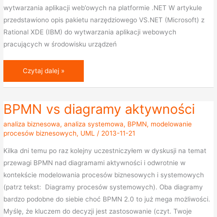
wytwarzania aplikacji web’owych na platformie .NET W artykule
przedstawiono opis pakietu narzędziowego VS.NET (Microsoft) z
Rational XDE (IBM) do wytwarzania aplikacji webowych
pracujących w środowisku urządzeń
Czytaj dalej »
BPMN vs diagramy aktywności
BPMN
vs
analiza biznesowa
,
analiza systemowa
,
BPMN
,
modelowanie
diagramy
procesów biznesowych
,
UML
/
2013-11-21
aktywności
Kilka dni temu po raz kolejny uczestniczyłem w dyskusji na temat
przewagi BPMN nad diagramami aktywności i odwrotnie w
kontekście modelowania procesów biznesowych i systemowych
(patrz tekst: Diagramy procesów systemowych). Oba diagramy
bardzo podobne do siebie choć BPMN 2.0 to już mega możliwości.
Myślę, że kluczem do decyzji jest zastosowanie (czyt. Twoje