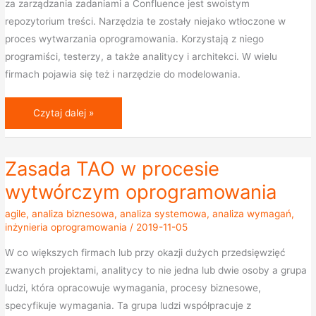
za zarządzania zadaniami a Confluence jest swoistym
repozytorium treści. Narzędzia te zostały niejako wtłoczone w
proces wytwarzania oprogramowania. Korzystają z niego
programiści, testerzy, a także analitycy i architekci. W wielu
firmach pojawia się też i narzędzie do modelowania.
Czytaj dalej »
Zasada TAO w procesie
Zasada
TAO
wytwórczym oprogramowania
w
agile
,
analiza biznesowa
,
analiza systemowa
,
analiza wymagań
,
procesie
inżynieria oprogramowania
/
2019-11-05
wytwórczym
W co większych firmach lub przy okazji dużych przedsięwzięć
oprogramowania
zwanych projektami, analitycy to nie jedna lub dwie osoby a grupa
ludzi, która opracowuje wymagania, procesy biznesowe,
specyfikuje wymagania. Ta grupa ludzi współpracuje z