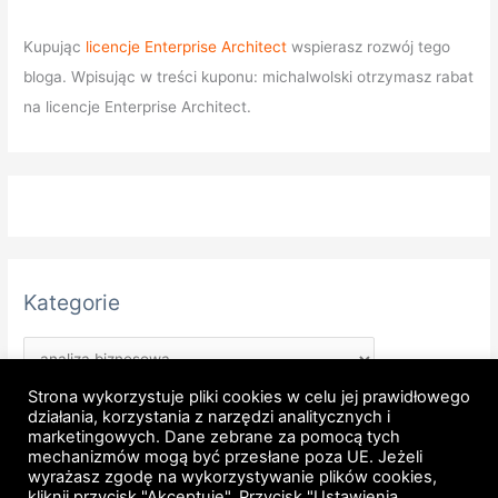
Kupując
licencje Enterprise Architect
wspierasz rozwój tego
bloga. Wpisując w treści kuponu: michalwolski otrzymasz rabat
na licencje Enterprise Architect.
Kategorie
Strona wykorzystuje pliki cookies w celu jej prawidłowego
działania, korzystania z narzędzi analitycznych i
marketingowych. Dane zebrane za pomocą tych
mechanizmów mogą być przesłane poza UE. Jeżeli
wyrażasz zgodę na wykorzystywanie plików cookies,
kliknij przycisk "Akceptuję". Przycisk "Ustawienia