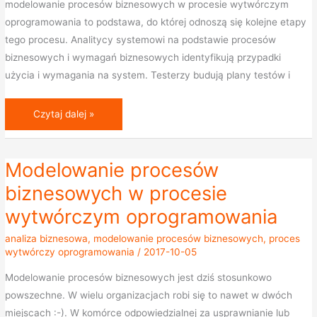
modelowanie procesów biznesowych w procesie wytwórczym
oprogramowania to podstawa, do której odnoszą się kolejne etapy
tego procesu. Analitycy systemowi na podstawie procesów
biznesowych i wymagań biznesowych identyfikują przypadki
użycia i wymagania na system. Testerzy budują plany testów i
Czytaj dalej »
Modelowanie procesów
Modelowanie
procesów
biznesowych w procesie
biznesowych
wytwórczym oprogramowania
w
procesie
analiza biznesowa
,
modelowanie procesów biznesowych
,
proces
wytwórczy oprogramowania
/
2017-10-05
wytwórczym
oprogramowania
Modelowanie procesów biznesowych jest dziś stosunkowo
powszechne. W wielu organizacjach robi się to nawet w dwóch
miejscach :-). W komórce odpowiedzialnej za usprawnianie lub