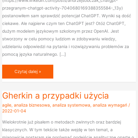
(https://www.linkedin.com/posts/andrzejsobczak_chatgpt-
przegranym-chatgpt-activity-7040680169388355584-_13y)
postanowiłem sam sprawdzić potencjał ChatGPT. Wyniki są dość
ciekawe. Ale najpierw czym ten ChatGPT jest? Otóż ChatGPT,
dużym modelem językowym szkolonym przez OpenAI. Jest
stworzony w celu pomocy ludziom w zdobywaniu wiedzy,
udzielaniu odpowiedzi na pytania i rozwiązywaniu problemów za
pomocą języka naturalnego. […]
Czytaj dalej »
Gherkin a przypadki użycia
Gherkin
a
agile
,
analiza biznesowa
,
analiza systemowa
,
analiza wymagań
/
przypadki
2022-01-04
użycia
Wielokrotnie już pisałem o metodach zwinnych oraz bardziej
klasycznych. W tym tekście także wejdę w ten temat, a
mianowicie postaram się porównać podejście analityczne oparte o