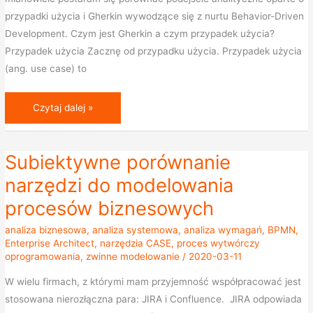
przypadki użycia i Gherkin wywodzące się z nurtu Behavior-Driven
Development. Czym jest Gherkin a czym przypadek użycia?
Przypadek użycia Zacznę od przypadku użycia. Przypadek użycia
(ang. use case) to
Czytaj dalej »
Subiektywne porównanie
Subiektywne
porównanie
narzędzi do modelowania
narzędzi
procesów biznesowych
do
modelowania
analiza biznesowa
,
analiza systemowa
,
analiza wymagań
,
BPMN
,
Enterprise Architect
,
narzędzia CASE
,
proces wytwórczy
procesów
oprogramowania
,
zwinne modelowanie
/
2020-03-11
biznesowych
W wielu firmach, z którymi mam przyjemność współpracować jest
stosowana nierozłączna para: JIRA i Confluence. JIRA odpowiada