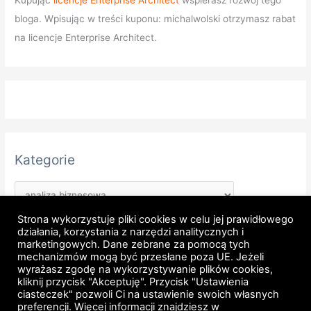
Kupując
licencje Enterprise Architect
wspierasz rozwój tego
bloga. Wpisując w treści kuponu: michalwolski otrzymasz rabat
na licencje Enterprise Architect.
Kategorie
Strona wykorzystuje pliki cookies w celu jej prawidłowego
działania, korzystania z narzędzi analitycznych i
marketingowych. Dane zebrane za pomocą tych
mechanizmów mogą być przesłane poza UE. Jeżeli
wyrażasz zgodę na wykorzystywanie plików cookies,
kliknij przycisk "Akceptuję". Przycisk "Ustawienia
Strona główna
Regulamin
Polityka prywatności
ciasteczek" pozwoli Ci na ustawienie swoich własnych
preferencji. Więcej informacji znajdziesz w
Regulamin newsletter
Licencje Enterprise Architect