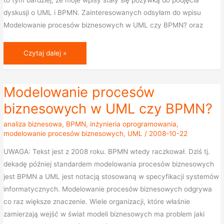
to tym bardziej, że moje wpisy stały się pożywką do podjęcia
dyskusji o UML i BPMN. Zainteresowanych odsyłam do wpisu
Modelowanie procesów biznesowych w UML czy BPMN? oraz
Czytaj dalej »
Modelowanie procesów
Modelowanie
procesów
biznesowych w UML czy BPMN?
biznesowych
analiza biznesowa
,
BPMN
,
inżynieria oprogramowania
,
w
modelowanie procesów biznesowych
,
UML
/
2008-10-22
UML
UWAGA: Tekst jest z 2008 roku. BPMN wtedy raczkował. Dziś tj.
czy
dekadę później standardem modelowania procesów biznesowych
BPMN?
jest BPMN a UML jest notacją stosowaną w specyfikacji systemów
informatycznych. Modelowanie procesów biznesowych odgrywa
co raz większe znaczenie. Wiele organizacji, które właśnie
zamierzają wejść w świat modeli biznesowych ma problem jaki