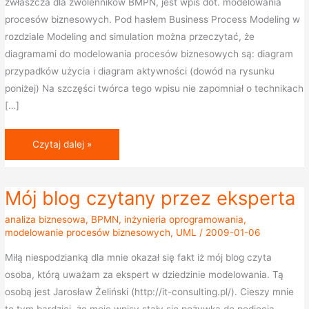
zwłaszcza dla zwolenników BMPN, jest wpis dot. modelowania
procesów biznesowych. Pod hasłem Business Process Modeling w
rozdziale Modeling and simulation można przeczytać, że
diagramami do modelowania procesów biznesowych są: diagram
przypadków użycia i diagram aktywności (dowód na rysunku
poniżej) Na szczęści twórca tego wpisu nie zapomniał o technikach
[…]
Czytaj dalej »
Mój blog czytany przez eksperta
Mój
blog
analiza biznesowa
,
BPMN
,
inżynieria oprogramowania
,
czytany
modelowanie procesów biznesowych
,
UML
/
2009-01-06
przez
Miłą niespodzianką dla mnie okazał się fakt iż mój blog czyta
eksperta
osoba, którą uważam za ekspert w dziedzinie modelowania. Tą
osobą jest Jarosław Żeliński (http://it-consulting.pl/). Cieszy mnie