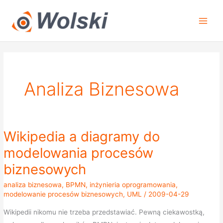
Przejdź
do
treści
Analiza Biznesowa
Wikipedia a diagramy do
Wikipedia
a
modelowania procesów
diagramy
biznesowych
do
modelowania
analiza biznesowa
,
BPMN
,
inżynieria oprogramowania
,
modelowanie procesów biznesowych
,
UML
/
2009-04-29
procesów
biznesowych
Wikipedii nikomu nie trzeba przedstawiać. Pewną ciekawostką,