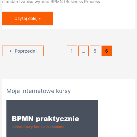
standard zapisu wybrać BPMN (Business Process
Czytaj dalej »
←
Poprzedni
1
…
5
6
K
Moje internetowe kursy
a
t
e
g
o
r