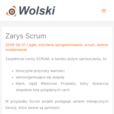
Przejdź
do
treści
Zarys Scrum
2009-06-21
/
agile
,
inżynieria oprogramowania
,
scrum
,
zwinne
modelowanie
Zasadnicze cechy SCRUM, w bardzo dużym uproszczeniu, to:
iteracyjnie przyrosty wartości
samoorganizujące się zespoły
klient, bądź Właściciel Produktu, który dostarcza
zespołowi listę pożądanych cech
W przypadku Scrum projekt postępuje seriami miesięcznych
iteracji, które zwane są
sprintami
.