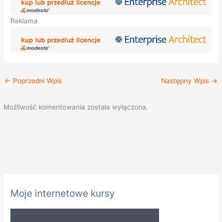
Reklama
←
Poprzedni Wpis
Następny Wpis
→
Możliwość komentowania została wyłączona.
K
Moje internetowe kursy
a
t
e