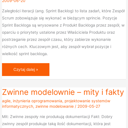
2009-06-20
Backlog)
Zaległości iteracji (ang. Sprint Backlog) to lista zadań, które Zespół
Scrum zobowiązuje się wykonać w bieżącym sprincie. Pozycje
Sprint Backloga są wrysowane z Produkt Backloga przez zespół, w
oparciu o priorytety ustalone przez Właściciela Produktu oraz
postrzeganie przez zespół czasu, który zabierze wykonanie
różnych cech. Kluczowym jest, aby zespół wybrał pozycje i
wielkość sprint backloga.
Czytaj dalej »
Zwinne modelownie – mity i fakty
Zwinne
modelownie
agile
,
inżynieria oprogramowania
,
projektowanie systemów
–
informatycznych
,
zwinne modelowanie
/
2009-05-27
mity
Mit: Zwinne zespoły nie produkują dokumentacji Fakt: Dobry
i
zwinny zespół produkuje taką ilość dokumentacji, która jest
fakty