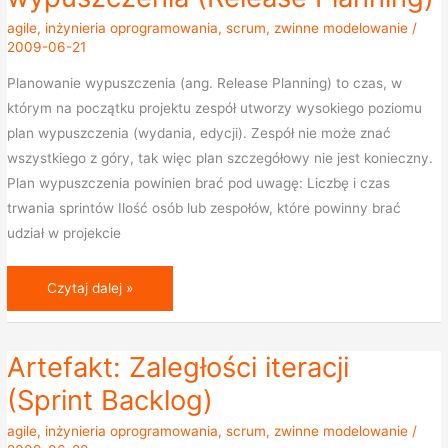
wypuszczenia
agile
,
inżynieria oprogramowania
,
scrum
,
zwinne modelowanie
/
(Release
2009-06-21
Planning)
Planowanie wypuszczenia (ang. Release Planning) to czas, w
którym na początku projektu zespół utworzy wysokiego poziomu
plan wypuszczenia (wydania, edycji). Zespół nie może znać
wszystkiego z góry, tak więc plan szczegółowy nie jest konieczny.
Plan wypuszczenia powinien brać pod uwagę: Liczbę i czas
trwania sprintów Ilość osób lub zespołów, które powinny brać
udział w projekcie
Czytaj dalej »
Artefakt: Zaległości iteracji
Artefakt:
Zaległości
(Sprint Backlog)
iteracji
agile
,
inżynieria oprogramowania
,
scrum
,
zwinne modelowanie
/
(Sprint