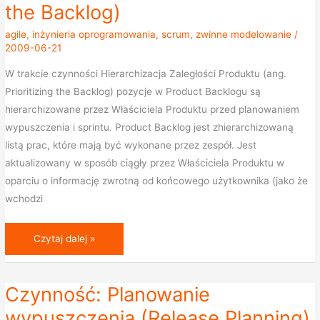
the Backlog)
Produktu
(Prioritizing
agile
,
inżynieria oprogramowania
,
scrum
,
zwinne modelowanie
/
2009-06-21
the
Backlog)
W trakcie czynności Hierarchizacja Zaległości Produktu (ang.
Prioritizing the Backlog) pozycje w Product Backlogu są
hierarchizowane przez Właściciela Produktu przed planowaniem
wypuszczenia i sprintu. Product Backlog jest zhierarchizowaną
listą prac, które mają być wykonane przez zespół. Jest
aktualizowany w sposób ciągły przez Właściciela Produktu w
oparciu o informację zwrotną od końcowego użytkownika (jako że
wchodzi
Czytaj dalej »
Czynność: Planowanie
Czynność:
Planowanie
wypuszczenia (Release Planning)