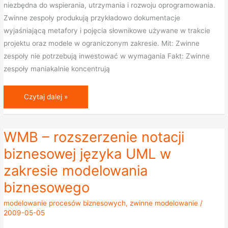
niezbędna do wspierania, utrzymania i rozwoju oprogramowania.
Zwinne zespoły produkują przykładowo dokumentacje
wyjaśniającą metafory i pojęcia słownikowe używane w trakcie
projektu oraz modele w ograniczonym zakresie. Mit: Zwinne
zespoły nie potrzebują inwestować w wymagania Fakt: Zwinne
zespoły maniakalnie koncentrują
Czytaj dalej »
WMB – rozszerzenie notacji
WMB
–
biznesowej języka UML w
rozszerzenie
zakresie modelowania
notacji
biznesowego
biznesowej
języka
modelowanie procesów biznesowych
,
zwinne modelowanie
/
UML
2009-05-05
w