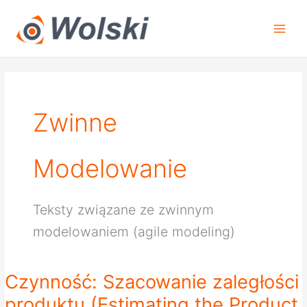
Przejdź
do
treści
Zwinne
Modelowanie
Teksty związane ze zwinnym
modelowaniem (agile modeling)
Czynność: Szacowanie zaległości
Czynność:
Szacowanie
produktu (Estimating the Product