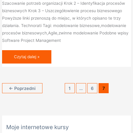
Szacowanie potrzeb organizacji Krok 2 – Identyfikacja procesów
biznesowych Krok 3 – Uszczegółowienie procesu biznesowego
Powyższe linki przenoszą do miejsc, w których opisano te trzy
działania. Technorati Tagi: modelowanie biznesowe,modelowanie
procesów biznesowych,Agile,zwinne modelowanie Podobne wpisy
Software Project Management
Czytaj dalej »
←
Poprzedni
1
…
6
7
K
Moje internetowe kursy
a