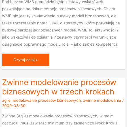
Pod hasłem WMB gromadzić będę zestawy wskazówek
zakresie
pozwalające na dokumentację procesów biznesowych. Celem
modelowania
WMB nie jest tylko ułatwienie budowy modeli biznesowych, ale
biznesowego
także rozszerzenie notacji UML o stereotypy, które pozwalają na
budowę bardziej jednoznacznych modeli. WMB to: aktywności ?
jako wskazówki do działania ? zestawy czynności warunkujące
osiągnięcie poprawnego modelu role – jako zakres kompetencji
Czytaj dalej »
Zwinne modelowanie procesów
Zwinne
modelowanie
biznesowych w trzech krokach
procesów
agile
,
modelowanie procesów biznesowych
,
zwinne modelowanie
/
biznesowych
2009-03-30
w
Zwinne (Agile) modelowanie procesów biznesowych, w moim
trzech
odczuciu, musi zawierać minimum trzy zasadnicze kroki: Krok 1 –
krokach