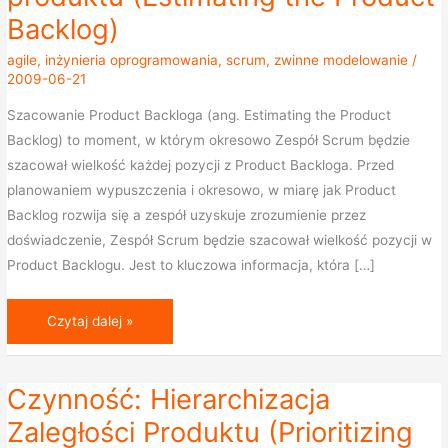
zaległości
Backlog)
produktu
(Estimating
agile
,
inżynieria oprogramowania
,
scrum
,
zwinne modelowanie
/
2009-06-21
the
Product
Szacowanie Product Backloga (ang. Estimating the Product
Backlog)
Backlog) to moment, w którym okresowo Zespół Scrum będzie
szacował wielkość każdej pozycji z Product Backloga. Przed
planowaniem wypuszczenia i okresowo, w miarę jak Product
Backlog rozwija się a zespół uzyskuje zrozumienie przez
doświadczenie, Zespół Scrum będzie szacował wielkość pozycji w
Product Backlogu. Jest to kluczowa informacja, która […]
Czytaj dalej »
Czynność: Hierarchizacja
Czynność:
Hierarchizacja
Zaległości Produktu (Prioritizing
Zaległości